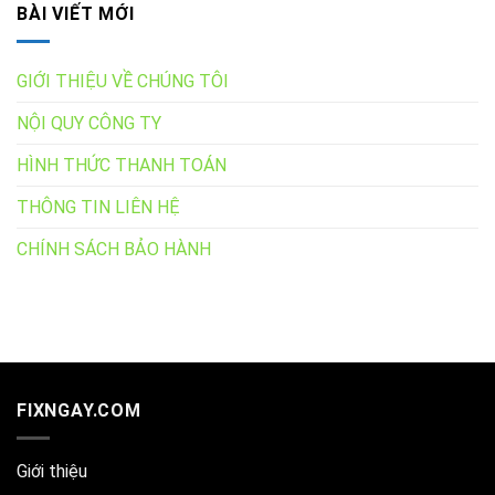
BÀI VIẾT MỚI
GIỚI THIỆU VỀ CHÚNG TÔI
NỘI QUY CÔNG TY
HÌNH THỨC THANH TOÁN
THÔNG TIN LIÊN HỆ
CHÍNH SÁCH BẢO HÀNH
FIXNGAY.COM
Giới thiệu