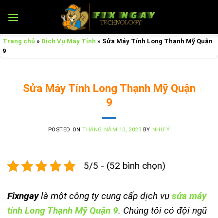
Skip
to
content
Trang chủ
»
Dịch Vụ Máy Tính
»
Sửa Máy Tính Long Thạnh Mỹ Quận
9
Sửa Máy Tính Long Thạnh Mỹ Quận
9
POSTED ON
THÁNG NĂM 10, 2023
BY
NHƯ Ý
5/5 - (52 bình chọn)
Fixngay
l
à một công ty cung cấp dịch vụ
sửa máy
tính Long Thạnh Mỹ Quận 9
.
Chúng tôi có đội ngũ