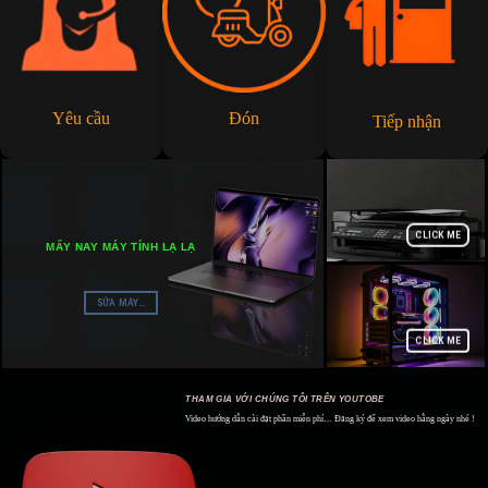
Yêu cầu
Đón
Tiếp nhận
CLICK ME
MẤY NAY MÁY TÍNH LẠ LẠ
SỬA MÁY...
CLICK ME
THAM GIA VỚI CHÚNG TÔI TRÊN YOUTOBE
Video hướng dẫn cài đặt phần miễn phí… Đăng ký để xem video hằng ngày nhé !