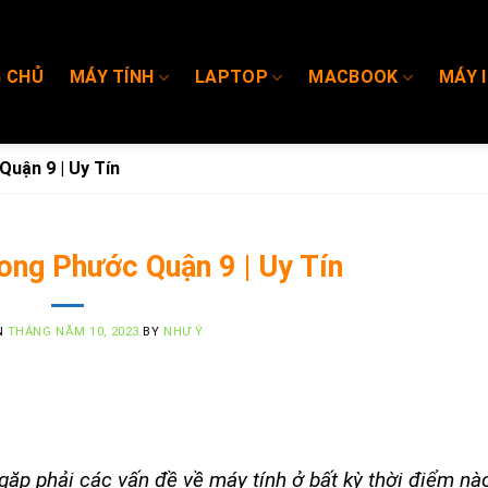
 CHỦ
MÁY TÍNH
LAPTOP
MACBOOK
MÁY 
uận 9 | Uy Tín
ong Phước Quận 9 | Uy Tín
N
THÁNG NĂM 10, 2023
BY
NHƯ Ý
gặp phải các vấn đề về máy tính ở bất kỳ thời điểm nà