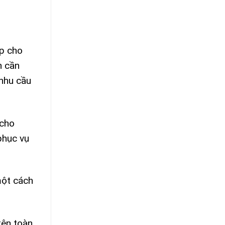
ấp cho
n cần
 nhu cầu
 cho
phục vụ
một cách
rên toàn