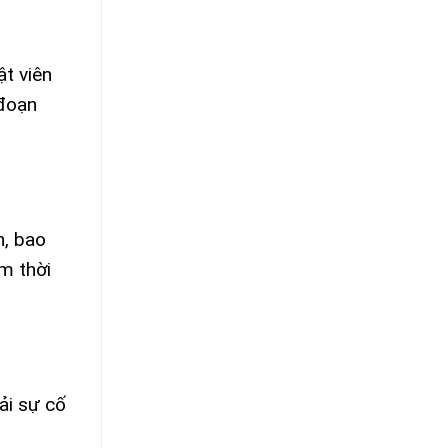
ật viên
 đoạn
n, bao
ệm thời
ải sự cố