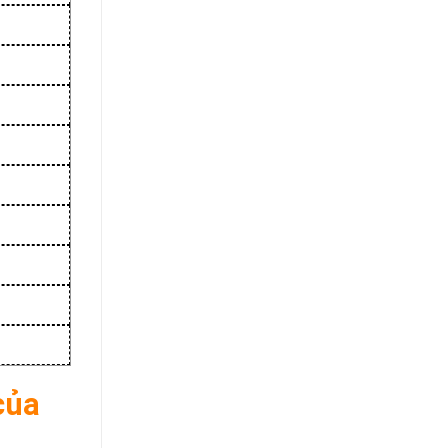
đ
đ
đ
đ
của