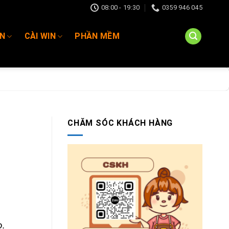
08:00 - 19:30
0359 946 045
IN
CÀI WIN
PHẦN MỀM
CHĂM SÓC KHÁCH HÀNG
o.