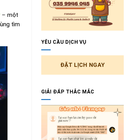
– một
cùng tìm
YÊU CẦU DỊCH VỤ
ĐẶT LỊCH NGAY
GIẢI ĐÁP THẮC MẮC