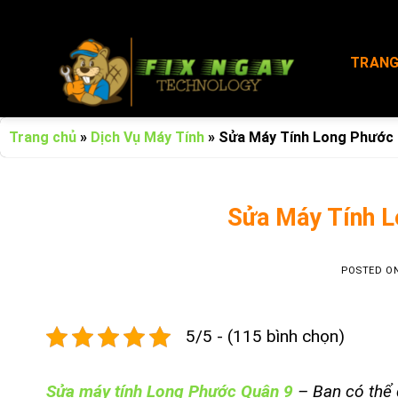
Skip
to
content
TRANG
Trang chủ
»
Dịch Vụ Máy Tính
»
Sửa Máy Tính Long Phước Q
Sửa Máy Tính L
POSTED O
5/5 - (115 bình chọn)
Sửa máy tính Long Phước Quận 9
– Bạn có thể 