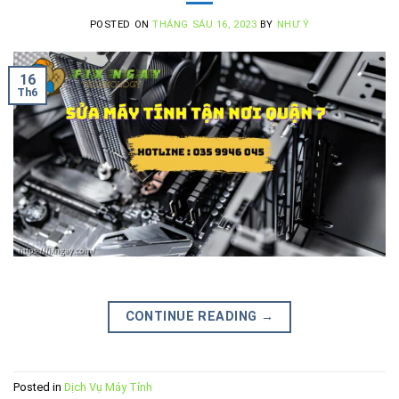
POSTED ON
THÁNG SÁU 16, 2023
BY
NHƯ Ý
16
Th6
CONTINUE READING
→
Posted in
Dịch Vụ Máy Tính