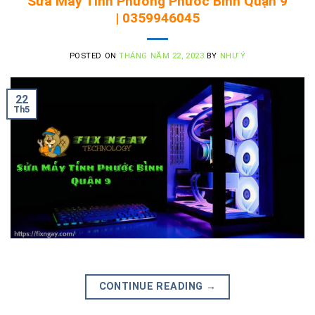
Sửa Máy Tính Phường Phước Bình Quận 9
| 0359946045
POSTED ON
THÁNG NĂM 22, 2023
BY
NHƯ Ý
22
Th5
CONTINUE READING
→