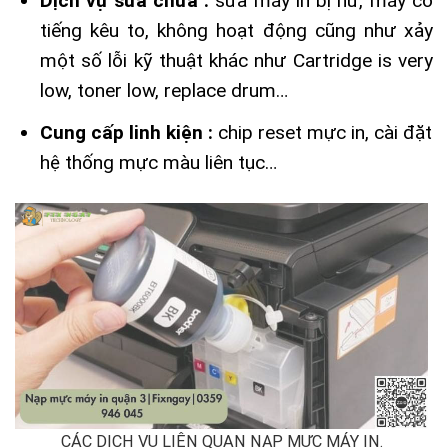
Dịch vụ sửa chữa :
sửa máy in bị hư, máy có
tiếng kêu to, không hoạt động cũng như xảy
một số lỗi kỹ thuật khác như Cartridge is very
low, toner low, replace drum…
Cung cấp linh kiện :
chip reset mực in, cài đặt
hệ thống mực màu
liên tục…
CÁC DỊCH VỤ LIÊN QUAN NẠP MỰC MÁY IN.