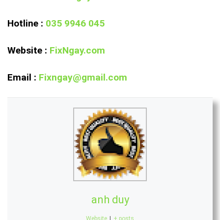
Hotline :
035 9946 045
Website :
FixNgay.com
Email :
Fixngay@gmail.com
anh duy
Website
|
+ posts