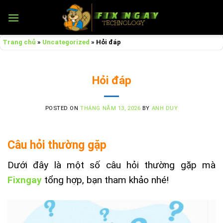
Skip
to
content
Trang chủ
»
Uncategorized
»
Hỏi đáp
Hỏi đáp
POSTED ON
THÁNG NĂM 13, 2026
BY
ANH DUY
Câu hỏi thường gặp
Dưới đây là một số câu hỏi thường gặp mà
Fixngay
tổng hợp, bạn tham khảo nhé!