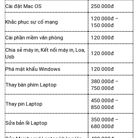
Cài đặt Mac OS
250.000đ
120.000đ –
Khắc phục sự cố mạng
150.000đ
Cài phần mềm văn phòng
120.000đ
Chia sẻ máy in, Kết nối máy in, Loa,
120.000đ
Usb
Phá mật khẩu Windows
120.000đ
380.000đ –
Thay bàn phím Laptop
750.000đ
450.000đ –
Thay pin Laptop
850.000đ
350.000đ –
Sửa bản lề Laptop
680.000đ