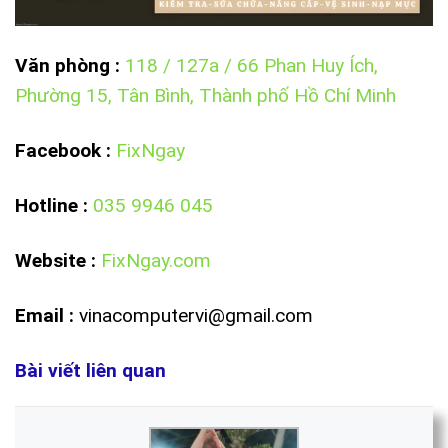
Văn phòng :
118 / 127a / 66 Phan Huy Ích,
Phường 15, Tân Bình, Thành phố Hồ Chí Minh
Facebook
:
FixNgay
Hotline
:
035 9946 045
Website
:
FixNgay.com
Email :
vinacomputervi@gmail.com
Bài viết liên quan