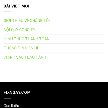
BÀI VIẾT MỚI
GIỚI THIỆU VỀ CHÚNG TÔI
NỘI QUY CÔNG TY
HÌNH THỨC THANH TOÁN
THÔNG TIN LIÊN HỆ
CHÍNH SÁCH BẢO HÀNH
FIXNGAY.COM
Giới thiệu