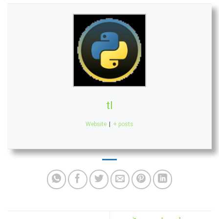
tl
Website
|
+ posts