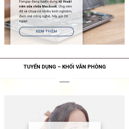
Fixngay đang tuyển dụng
kỹ thuật
viên sửa chữa Macbook
. Ứng viên
đã và chưa có nhiều kinh nghiệm,
đam mê công nghệ, hãy gửi CV
ngay!
XEM THÊM
TUYỂN DỤNG – KHỐI VĂN PHÒNG