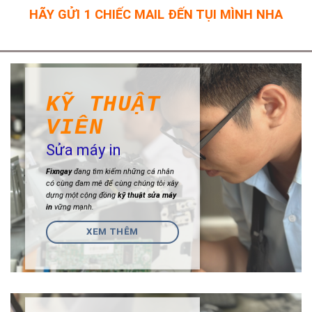
HÃY GỬI 1 CHIẾC MAIL ĐẾN TỤI MÌNH NHA
KỸ THUẬT
VIÊN
Sửa máy in
Fixngay
đang tìm kiếm những cá nhân
có cùng đam mê để cùng chúng tôi xây
dựng một cộng đồng
kỹ thuật sửa máy
in
vững mạnh.
XEM THÊM