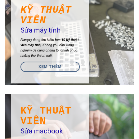
KỸ THUẬT
VIÊN
Sửa máy tính
Fixngay
đang tìm kiếm
hơn 10
Kỹ thuật
viên máy tính,
Không yêu cầu kinhg
nghiệm để cùng chúng tôi chinh phục
những thử thách mới.
XEM THÊM
KỸ THUẬT
VIÊN
Sửa macbook