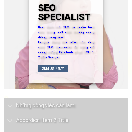
SEO
SPECIALIST
Bạn đam mê SEO và muốn làm
việc trong một môi trường năng
động, sáng tạo?
fixngay đang tìm kiếm các ứng
viên SEO Specialist tài năng để
cùng chúng tôi chinh phục TOP 1-
2 trên Google.
XEM JD NGAY
Những công việc cần làm:
Accordion Item 2 Title